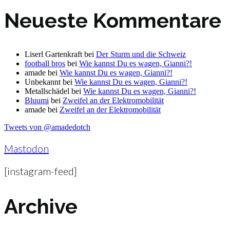
Neueste Kommentare
Liserl Gartenkraft
bei
Der Sturm und die Schweiz
football bros
bei
Wie kannst Du es wagen, Gianni?!
amade
bei
Wie kannst Du es wagen, Gianni?!
Unbekannt
bei
Wie kannst Du es wagen, Gianni?!
Metallschädel
bei
Wie kannst Du es wagen, Gianni?!
Bluumi
bei
Zweifel an der Elektromobilität
amade
bei
Zweifel an der Elektromobilität
Tweets von @amadedotch
Mastodon
[instagram-feed]
Archive