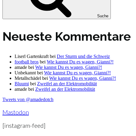
Suche
Neueste Kommentare
Liserl Gartenkraft
bei
Der Sturm und die Schweiz
football bros
bei
Wie kannst Du es wagen, Gianni?!
amade
bei
Wie kannst Du es wagen, Gianni?!
Unbekannt
bei
Wie kannst Du es wagen, Gianni?!
Metallschädel
bei
Wie kannst Du es wagen, Gianni?!
Bluumi
bei
Zweifel an der Elektromobilität
amade
bei
Zweifel an der Elektromobilität
Tweets von @amadedotch
Mastodon
[instagram-feed]