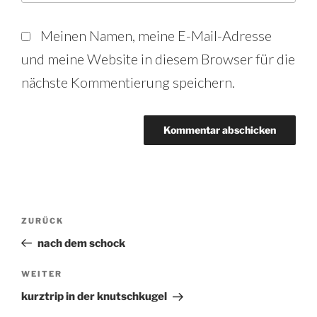
Meinen Namen, meine E-Mail-Adresse
und meine Website in diesem Browser für die
nächste Kommentierung speichern.
Beitrags-
Vorheriger
ZURÜCK
Beitrag
Navigation
nach dem schock
Nächster
WEITER
Beitrag
kurztrip in der knutschkugel