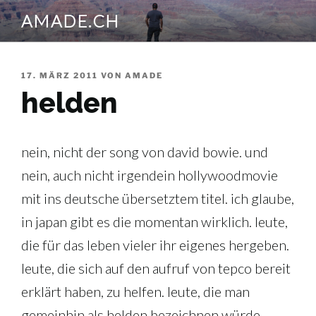
Zum
AMADE.CH
Inhalt
springen
VERÖFFENTLICHT
17. MÄRZ 2011
VON
AMADE
AM
helden
nein, nicht der song von david bowie. und
nein, auch nicht irgendein hollywoodmovie
mit ins deutsche übersetztem titel. ich glaube,
in japan gibt es die momentan wirklich. leute,
die für das leben vieler ihr eigenes hergeben.
leute, die sich auf den aufruf von tepco bereit
erklärt haben, zu helfen. leute, die man
gemeinhin als helden bezeichnen würde.