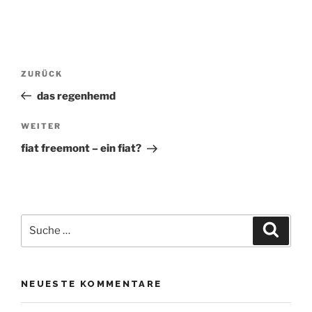
Beitrags-
Vorheriger
ZURÜCK
Beitrag
Navigation
das regenhemd
Nächster
WEITER
Beitrag
fiat freemont – ein fiat?
Suche
Suche
nach:
NEUESTE KOMMENTARE