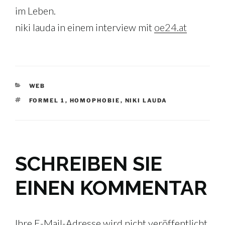
im Leben.
niki lauda in einem interview mit
oe24.at
KATEGORIEN
WEB
SCHLAGWÖRTER
FORMEL 1
,
HOMOPHOBIE
,
NIKI LAUDA
SCHREIBEN SIE
EINEN KOMMENTAR
Ihre E-Mail-Adresse wird nicht veröffentlicht.