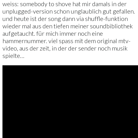
weiss: somebody to shove hat mir damals in der
unplugged-version schon unglaublich gut gefallen.
und heute ist der song dann via shuffle-funktion
wieder mal aus den tiefen meiner soundbibliothek
aufgetaucht. für mich immer noch eine
hammernummer. viel spass mit dem original mtv-
video, aus der zeit, in der der sender noch musik
spielte…