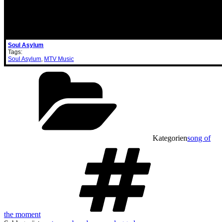
Soul Asylum
Tags:
Soul Asylum
,
MTV Music
Kategorien
song of
the moment