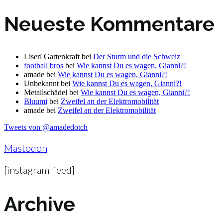
Neueste Kommentare
Liserl Gartenkraft
bei
Der Sturm und die Schweiz
football bros
bei
Wie kannst Du es wagen, Gianni?!
amade
bei
Wie kannst Du es wagen, Gianni?!
Unbekannt
bei
Wie kannst Du es wagen, Gianni?!
Metallschädel
bei
Wie kannst Du es wagen, Gianni?!
Bluumi
bei
Zweifel an der Elektromobilität
amade
bei
Zweifel an der Elektromobilität
Tweets von @amadedotch
Mastodon
[instagram-feed]
Archive