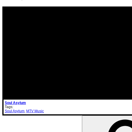
Soul Asylum
Tags:
Soul Asylum
,
MTV Music