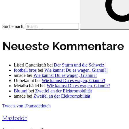
Suche nach:
Neueste Kommentare
Liserl Gartenkraft
bei
Der Sturm und die Schweiz
football bros
bei
Wie kannst Du es wagen, Gianni?!
amade
bei
Wie kannst Du es wagen, Gianni?!
Unbekannt
bei
Wie kannst Du es wagen, Gianni?!
Metallschädel
bei
Wie kannst Du es wagen, Gianni?!
Bluumi
bei
Zweifel an der Elektromobilität
amade
bei
Zweifel an der Elektromobilität
Tweets von @amadedotch
Mastodon