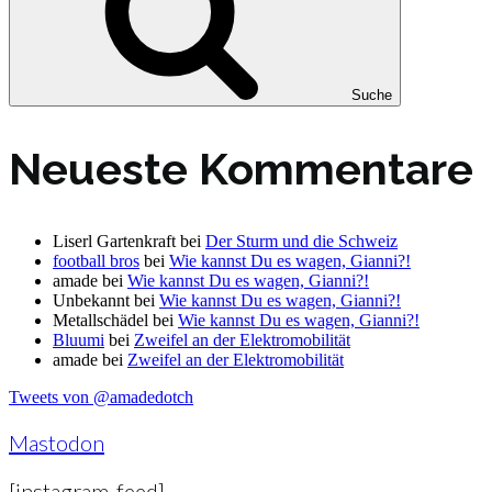
Suche
Neueste Kommentare
Liserl Gartenkraft
bei
Der Sturm und die Schweiz
football bros
bei
Wie kannst Du es wagen, Gianni?!
amade
bei
Wie kannst Du es wagen, Gianni?!
Unbekannt
bei
Wie kannst Du es wagen, Gianni?!
Metallschädel
bei
Wie kannst Du es wagen, Gianni?!
Bluumi
bei
Zweifel an der Elektromobilität
amade
bei
Zweifel an der Elektromobilität
Tweets von @amadedotch
Mastodon
[instagram-feed]