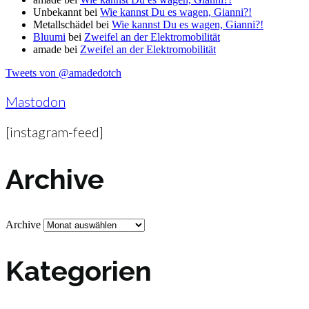
Unbekannt
bei
Wie kannst Du es wagen, Gianni?!
Metallschädel
bei
Wie kannst Du es wagen, Gianni?!
Bluumi
bei
Zweifel an der Elektromobilität
amade
bei
Zweifel an der Elektromobilität
Tweets von @amadedotch
Mastodon
[instagram-feed]
Archive
Archive
Kategorien