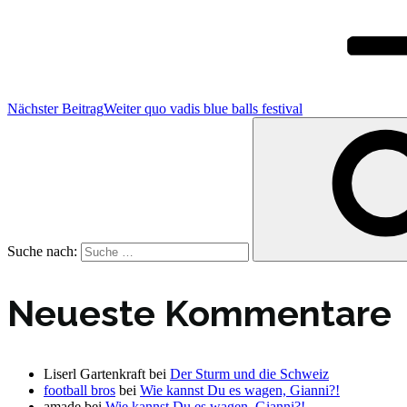
Nächster Beitrag
Weiter
quo vadis blue balls festival
Suche nach:
Neueste Kommentare
Liserl Gartenkraft
bei
Der Sturm und die Schweiz
football bros
bei
Wie kannst Du es wagen, Gianni?!
amade
bei
Wie kannst Du es wagen, Gianni?!