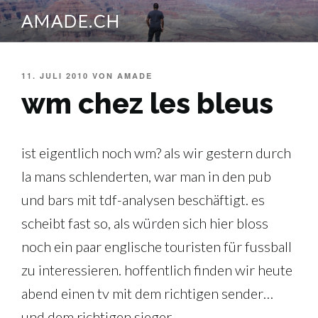
Zum
AMADE.CH
Inhalt
springen
VERÖFFENTLICHT
11. JULI 2010
VON
AMADE
AM
wm chez les bleus
ist eigentlich noch wm? als wir gestern durch
la mans schlenderten, war man in den pub
und bars mit tdf-analysen beschäftigt. es
scheibt fast so, als würden sich hier bloss
noch ein paar englische touristen für fussball
zu interessieren. hoffentlich finden wir heute
abend einen tv mit dem richtigen sender…
und dem richtigen sieger.