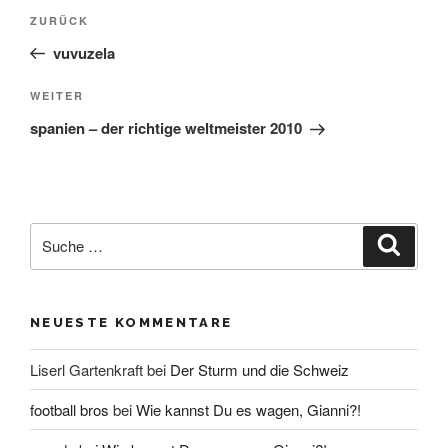
Beitrags-
Vorheriger
ZURÜCK
Beitrag
vuvuzela
Navigation
Nächster
WEITER
Beitrag
spanien – der richtige weltmeister 2010
Suche
Suche
nach:
NEUESTE KOMMENTARE
Liserl Gartenkraft
bei
Der Sturm und die Schweiz
football bros
bei
Wie kannst Du es wagen, Gianni?!