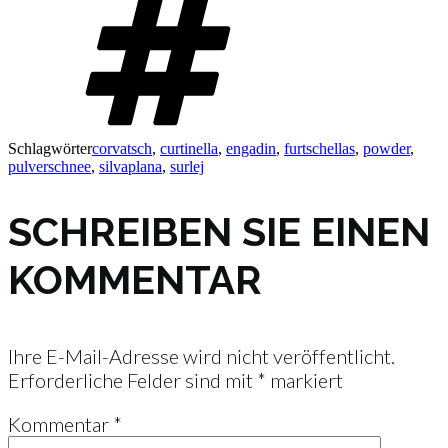
Schlagwörter
corvatsch
,
curtinella
,
engadin
,
furtschellas
,
powder
,
pulverschnee
,
silvaplana
,
surlej
SCHREIBEN SIE EINEN
KOMMENTAR
Ihre E-Mail-Adresse wird nicht veröffentlicht.
Erforderliche Felder sind mit
*
markiert
Kommentar
*