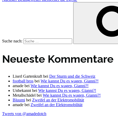
Suche nach:
Neueste Kommentare
Liserl Gartenkraft
bei
Der Sturm und die Schweiz
football bros
bei
Wie kannst Du es wagen, Gianni?!
amade
bei
Wie kannst Du es wagen, Gianni?!
Unbekannt
bei
Wie kannst Du es wagen, Gianni?!
Metallschädel
bei
Wie kannst Du es wagen, Gianni?!
Bluumi
bei
Zweifel an der Elektromobilität
amade
bei
Zweifel an der Elektromobilität
Tweets von @amadedotch