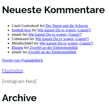
Neueste Kommentare
Liserl Gartenkraft
bei
Der Sturm und die Schweiz
football bros
bei
Wie kannst Du es wagen, Gianni?!
amade
bei
Wie kannst Du es wagen, Gianni?!
Unbekannt
bei
Wie kannst Du es wagen, Gianni?!
Metallschädel
bei
Wie kannst Du es wagen, Gianni?!
Bluumi
bei
Zweifel an der Elektromobilität
amade
bei
Zweifel an der Elektromobilität
Tweets von @amadedotch
Mastodon
[instagram-feed]
Archive