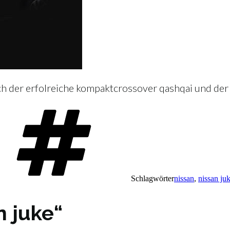
ch der erfolreiche kompaktcrossover qashqai und der
Schlagwörter
nissan
,
nissan ju
n juke“