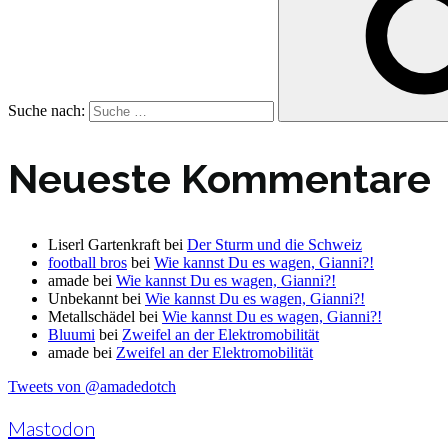
Suche nach:
Neueste Kommentare
Liserl Gartenkraft
bei
Der Sturm und die Schweiz
football bros
bei
Wie kannst Du es wagen, Gianni?!
amade
bei
Wie kannst Du es wagen, Gianni?!
Unbekannt
bei
Wie kannst Du es wagen, Gianni?!
Metallschädel
bei
Wie kannst Du es wagen, Gianni?!
Bluumi
bei
Zweifel an der Elektromobilität
amade
bei
Zweifel an der Elektromobilität
Tweets von @amadedotch
Mastodon