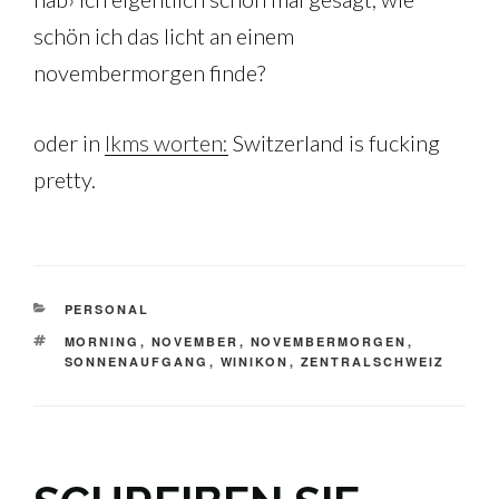
schön ich das licht an einem
novembermorgen finde?
oder in
lkms worten:
Switzerland is fucking
pretty.
KATEGORIEN
PERSONAL
SCHLAGWÖRTER
MORNING
,
NOVEMBER
,
NOVEMBERMORGEN
,
SONNENAUFGANG
,
WINIKON
,
ZENTRALSCHWEIZ