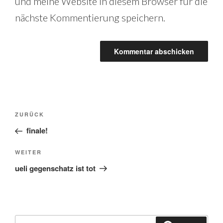
und meine Website in diesem Browser für die
nächste Kommentierung speichern.
Beitrags-
Vorheriger
ZURÜCK
Beitrag
finale!
Navigation
Nächster
WEITER
Beitrag
ueli gegenschatz ist tot
Suche