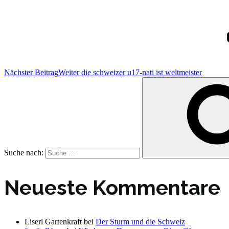
Nächster Beitrag
Weiter
die schweizer u17-nati ist weltmeister
Suche nach:
Neueste Kommentare
Liserl Gartenkraft
bei
Der Sturm und die Schweiz