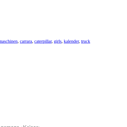
maschinen
,
carrara
,
caterpillar
,
girls
,
kalender
,
truck
namens «Kaiser».