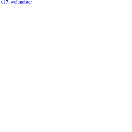
,
u17
,
weltmeister