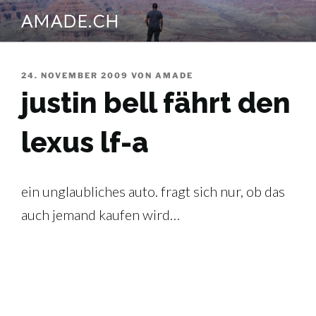
Zum
AMADE.CH
Inhalt
springen
VERÖFFENTLICHT
24. NOVEMBER 2009
VON
AMADE
AM
justin bell fährt den
lexus lf-a
ein unglaubliches auto. fragt sich nur, ob das
auch jemand kaufen wird…