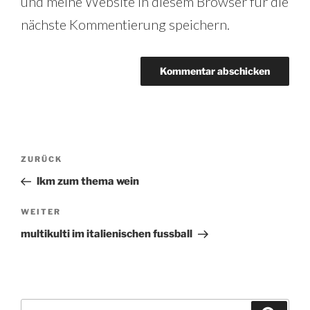
und meine Website in diesem Browser für die
nächste Kommentierung speichern.
Beitrags-
Vorheriger
ZURÜCK
Beitrag
Navigation
lkm zum thema wein
Nächster
WEITER
Beitrag
multikulti im italienischen fussball
Suche