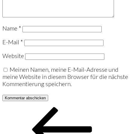
Name
*
E-Mail
*
Website
Meinen Namen, meine E-Mail-Adresse und
meine Website in diesem Browser für die nächste
Kommentierung speichern.
Beitrags-
Vorheriger
Beitrag
Navigation