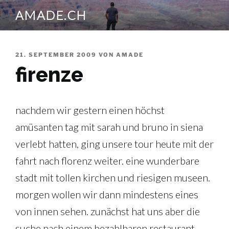
Zum
AMADE.CH
Inhalt
springen
VERÖFFENTLICHT
21. SEPTEMBER 2009
VON
AMADE
AM
firenze
nachdem wir gestern einen höchst
amüsanten tag mit sarah und bruno in siena
verlebt hatten, ging unsere tour heute mit der
fahrt nach florenz weiter. eine wunderbare
stadt mit tollen kirchen und riesigen museen.
morgen wollen wir dann mindestens eines
von innen sehen. zunächst hat uns aber die
suche nach einem bezahlbaren restaurant