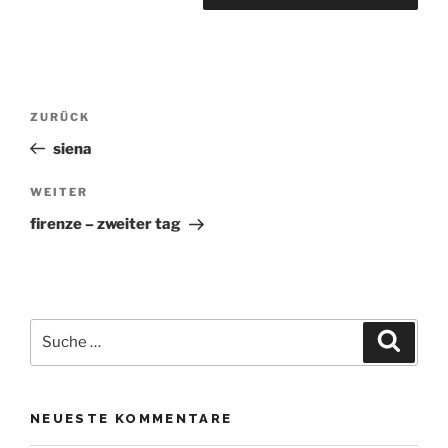
Beitrags-
Vorheriger
ZURÜCK
Beitrag
Navigation
siena
Nächster
WEITER
Beitrag
firenze – zweiter tag
Suche
Suche
nach:
NEUESTE KOMMENTARE