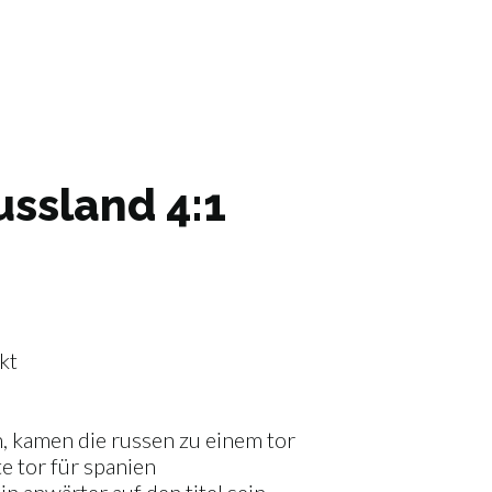
ussland 4:1
kt
en, kamen die russen zu einem tor
te tor für spanien