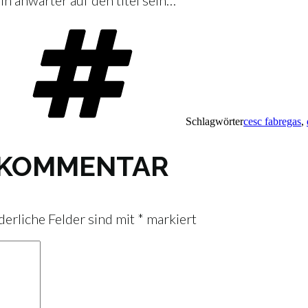
in anwärter auf den titel sein…
Schlagwörter
cesc fabregas
,
N KOMMENTAR
derliche Felder sind mit
*
markiert