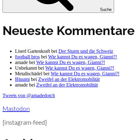
Suche
Neueste Kommentare
Liserl Gartenkraft
bei
Der Sturm und die Schweiz
football bros
bei
Wie kannst Du es wagen, Gianni?!
amade
bei
Wie kannst Du es wagen, Gianni?!
Unbekannt
bei
Wie kannst Du es wagen, Gianni?!
Metallschädel
bei
Wie kannst Du es wagen, Gianni?!
Bluumi
bei
Zweifel an der Elektromobilität
amade
bei
Zweifel an der Elektromobilität
Tweets von @amadedotch
Mastodon
[instagram-feed]