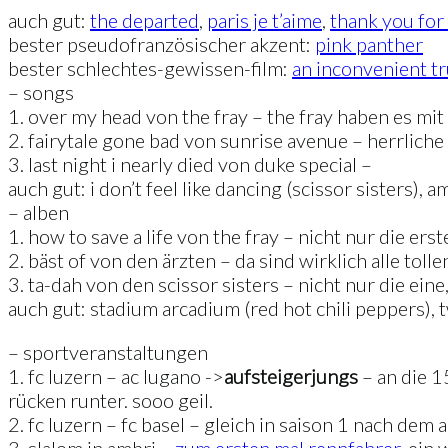
auch gut:
the departed
,
paris je t’aime
,
thank you fo
bester pseudofranzösischer akzent:
pink panther
bester schlechtes-gewissen-film:
an inconvenient t
– songs
1. over my head von the fray – the fray haben es mit
2. fairytale gone bad von sunrise avenue – herrliche
3. last night i nearly died von duke special –
auch gut: i don’t feel like dancing (scissor sisters), a
– alben
1. how to save a life von the fray – nicht nur die er
2. bäst of von den ärzten – da sind wirklich alle to
3. ta-dah von den scissor sisters – nicht nur die ein
auch gut: stadium arcadium (red hot chili peppers), 
– sportveranstaltungen
1. fc luzern – ac lugano ->
aufsteigerjungs
– an die 1
rücken runter. sooo geil.
2. fc luzern – fc basel – gleich in saison 1 nach dem 