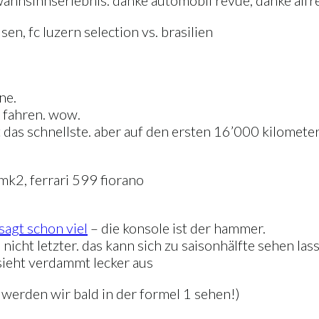
 wahnsinnserlebnis. danke automobil revue, danke alfr
sen, fc luzern selection vs. brasilien
one.
r fahren. wow.
t das schnellste. aber auf den ersten 16’000 kilomete
mk2, ferrari 599 fiorano
sagt schon viel
– die konsole ist der hammer.
d nicht letzter. das kann sich zu saisonhälfte sehen las
 sieht verdammt lecker aus
 werden wir bald in der formel 1 sehen!)