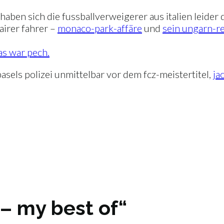
haben sich die fussballverweigerer aus italien leider
fairer fahrer –
monaco-park-affäre
und
sein ungarn-r
as war pech.
basels polizei unmittelbar vor dem fcz-meistertitel,
ja
– my best of“