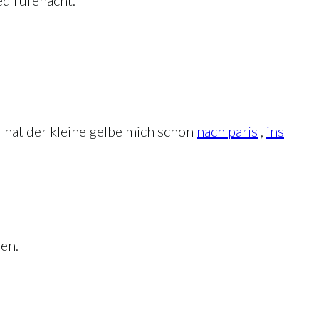
ed rüfenacht.
r hat der kleine gelbe mich schon
nach paris
,
ins
sen.