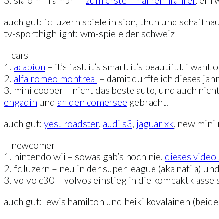
3. slalom in ambri –
zum ersten mal rennfahrer
. ein
auch gut: fc luzern spiele in sion, thun und schaffhau
tv-sporthighlight: wm-spiele der schweiz
– cars
1.
acabion
– it’s fast. it’s smart. it’s beautiful. i want 
2.
alfa romeo montreal
– damit durfte ich dieses jah
3. mini cooper – nicht das beste auto, und auch nich
engadin
und
an den comersee
gebracht.
auch gut:
yes! roadster
,
audi s3
,
jaguar xk
, new mini 
– newcomer
1. nintendo wii – sowas gab’s noch nie.
dieses video 
2. fc luzern – neu in der super league (aka nati a) un
3. volvo c30 – volvos einstieg in die kompaktklasse
auch gut: lewis hamilton und heiki kovalainen (beide