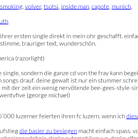
r smoking
,
volver
,
tsotsi
,
inside man
,
capote
,
munich
,
ruth
 ihrer ersten single direkt in mein ohr geschafft. ein
 stimme, trauriger text, wunderschön.
merica (razorlight)
ste single, sondern die ganze cd von the fray kann bege
llen songs drauf. deine gewalt ist nur ein stummer sc
e, mit der zeit ein wenig nervötende bee-gees-style-si
twentyfive (george michael)
5’000 luzerner feierten ihren fc luzern. wenn ich
dies
aufstieg
die basler zu besiegen
macht einfach spass. vo