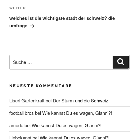
Nächster
WEITER
Beitrag
welches ist die wichtigste stadt der schweiz? die
umfrage
Suche
Suche
nach:
NEUESTE KOMMENTARE
Liserl Gartenkraft
bei
Der Sturm und die Schweiz
football bros
bei
Wie kannst Du es wagen, Gianni?!
amade
bei
Wie kannst Du es wagen, Gianni?!
Unbekannt
bei
Wie kannst Du es wagen, Gianni?!