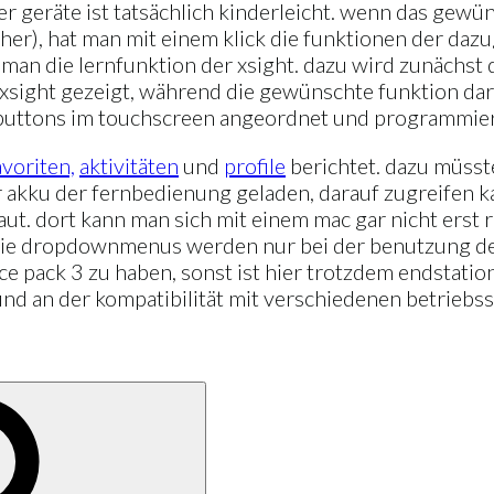
er geräte ist tatsächlich kinderleicht. wenn das gewü
seher), hat man mit einem klick die funktionen der d
tzt man die lernfunktion der xsight. dazu wird zunäch
xsight gezeigt, während die gewünschte funktion dara
 buttons im touchscreen angeordnet und programmie
avoriten,
aktivitäten
und
profile
berichtet. dazu müsst
r akku der fernbedienung geladen, darauf zugreifen 
ut. dort kann man sich mit einem mac gar nicht erst r
 die dropdownmenus werden nur bei der benutzung des 
e pack 3 zu haben, sonst ist hier trotzdem endstation.
und an der kompatibilität mit verschiedenen betriebs