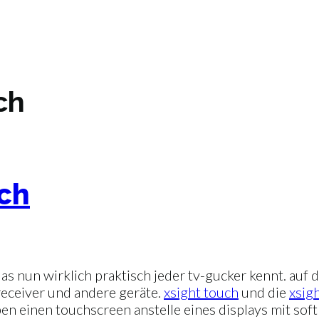
ch
uch
das nun wirklich praktisch jeder tv-gucker kennt. au
nreceiver und andere geräte.
xsight touch
und die
xsig
en einen touchscreen anstelle eines displays mit soft