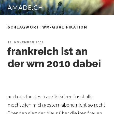
Zum
AMADE.CH
Inhalt
springen
SCHLAGWORT:
WM-QUALIFIKATION
VERÖFFENTLICHT
19. NOVEMBER 2009
AM
frankreich ist an
der wm 2010 dabei
auch als fan des französischen fussballs
mochte ich mich gestern abend nicht so recht
über den sieg der bleus über die iren freuen.