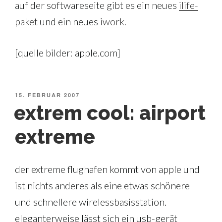
auf der softwareseite gibt es ein neues
ilife-
paket
und ein neues
iwork.
[quelle bilder: apple.com]
VERÖFFENTLICHT
15. FEBRUAR 2007
AM
extrem cool: airport
extreme
der extreme flughafen kommt von apple und
ist nichts anderes als eine etwas schönere
und schnellere wirelessbasisstation.
eleganterweise lässt sich ein usb-gerät