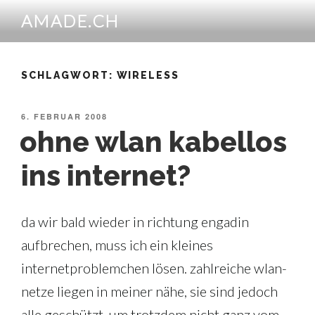
Zum
AMADE.CH
Inhalt
springen
SCHLAGWORT:
WIRELESS
VERÖFFENTLICHT
6. FEBRUAR 2008
AM
ohne wlan kabellos
ins internet?
da wir bald wieder in richtung engadin
aufbrechen, muss ich ein kleines
internetproblemchen lösen. zahlreiche wlan-
netze liegen in meiner nähe, sie sind jedoch
alle geschützt. um trotzdem nicht ganz vom