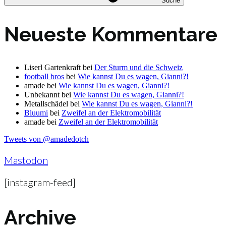
Suche
Neueste Kommentare
Liserl Gartenkraft
bei
Der Sturm und die Schweiz
football bros
bei
Wie kannst Du es wagen, Gianni?!
amade
bei
Wie kannst Du es wagen, Gianni?!
Unbekannt
bei
Wie kannst Du es wagen, Gianni?!
Metallschädel
bei
Wie kannst Du es wagen, Gianni?!
Bluumi
bei
Zweifel an der Elektromobilität
amade
bei
Zweifel an der Elektromobilität
Tweets von @amadedotch
Mastodon
[instagram-feed]
Archive