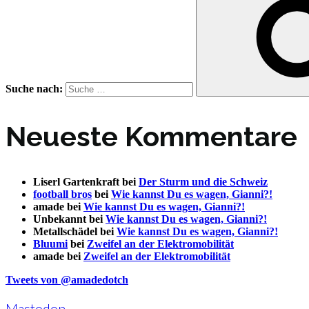
Suche nach:
Neueste Kommentare
Liserl Gartenkraft
bei
Der Sturm und die Schweiz
football bros
bei
Wie kannst Du es wagen, Gianni?!
amade
bei
Wie kannst Du es wagen, Gianni?!
Unbekannt
bei
Wie kannst Du es wagen, Gianni?!
Metallschädel
bei
Wie kannst Du es wagen, Gianni?!
Bluumi
bei
Zweifel an der Elektromobilität
amade
bei
Zweifel an der Elektromobilität
Tweets von @amadedotch
Mastodon