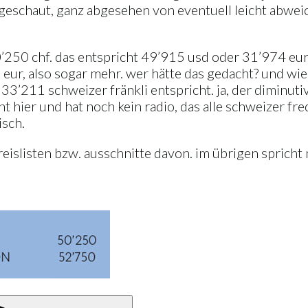
angeschaut, ganz abgesehen von eventuell leicht abwe
250 chf. das entspricht 49’915 usd oder 31’974 eur. u
ur, also sogar mehr. wer hätte das gedacht? und wie s
3’211 schweizer fränkli entspricht. ja, der diminutiv
icht hier und hat noch kein radio, das alle schweizer f
isch.
 preislisten bzw. ausschnitte davon. im übrigen spric