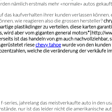
rden nämlich erstmals mehr «normale» autos gekauft
uf das kaufverhalten ihrer kunden verlassen können. e
nen. wie reagieren also die grossen hersteller?
chr
artige plastikdinger zu verteilen. diese karten garant
os, wird aber vom giganten
general motors*|http://w
rseits ist das handeln von gm auch nachvollziehbar, 
sgerüstetet riese
chevy tahoe
wurde von den kunden v
 prozentzahlen, welche die veränderung der verkäufe i
 f-series, jahrelang das meistverkaufte auto in den us
stände. nur ist das leider nicht die amerikanische au