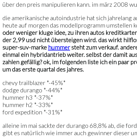
über den preis manipulieren kann. im märz 2008 wu
die amerikanische autoindustrie hat sich jahrelang a
heute auf morgen das modellprogramm umstellen kön
oder weniger kluge idee, zu ihren autos kreditkarten
der 2,99 usd nicht übersteigen wird. das wirkt hilfl
super-suv-marke
hummer
steht zum verkauf. andere
einmal ein hybridantrieb weiter. selbst der damit au
zahlen gefällig? ok, im folgenden liste ich ein paar
um das erste quartal des jahres.
chevy trailblazer *-45%*
dodge durango *-44%*
hummer h3 *-37%*
hummer h2 *-33%*
ford expedition *-31%*
alleine im mai sackte der durango 68,8% ab, die ford
gibt es natürlich wie immer auch gewinner dieser um