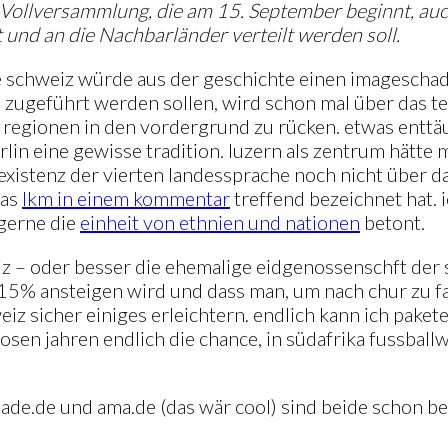
no-Vollversammlung, die am 15. September beginnt, au
 und an die Nachbarländer verteilt werden soll.
ie schweiz würde aus der geschichte einen imagescha
zugeführt werden sollen, wird schon mal über das te
regionen in den vordergrund zu rücken. etwas enttäusc
berlin eine gewisse tradition. luzern als zentrum hätt
 existenz der vierten landessprache noch nicht über 
das
lkm in einem kommentar
treffend bezeichnet hat. i
 gerne die
einheit von ethnien und nationen
betont.
 – oder besser die ehemalige eidgenossenschft der s
 15% ansteigen wird und dass man, um nach chur zu fa
z sicher einiges erleichtern. endlich kann ich paket
sen jahren endlich die chance, in südafrika fussball
ade.de und ama.de (das wär cool) sind beide schon be