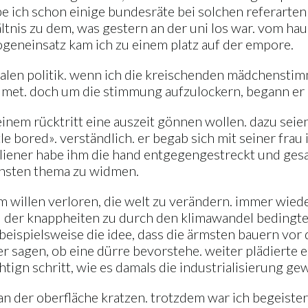
e ich schon einige bundesräte bei solchen referarten
hältnis zu dem, was gestern an der uni los war. vom ha
bogeneinsatz kam ich zu einem platz auf der empore.
nalen politik. wenn ich die kreischenden mädchenstimme
met. doch um die stimmung aufzulockern, begann er m
einem rücktritt eine auszeit gönnen wollen. dazu seie
le bored». verständlich. er begab sich mit seiner frau
italiener habe ihm die hand entgegengestreckt und ge
ernsten thema zu widmen.
em willen verloren, die welt zu verändern. immer wiede
d der knappheiten zu durch den klimawandel bedingt
r beispielsweise die idee, dass die ärmsten bauern v
r sagen, ob eine dürre bevorstehe. weiter plädierte 
ign schritt, wie es damals die industrialisierung gew
n der oberfläche kratzen. trotzdem war ich begeistert 