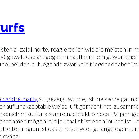
urfs
ten al-zaidi hörte, reagierte ich wie die meisten in 
iv) gewaltlose art gegen ihn auflehnt. ein geworfener
o, bei der laut legende zwar kein fliegender aber im
on andré marty
aufgezeigt wurde, ist die sache gar nic
ger auf unakzeptable weise luft gemacht hat. zusamme
abischen kultur als unrein. die aktion des 29-jährige
hrnehmen mögen. ein journalist ist eben journalist u
üttelten region ist das eine schwierige angelegenhei
elevanz.