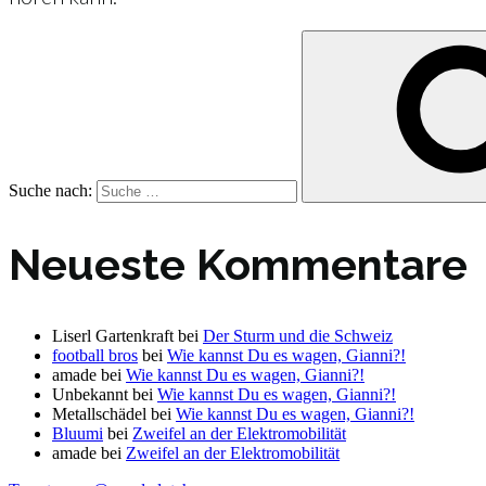
Suche nach:
Neueste Kommentare
Liserl Gartenkraft
bei
Der Sturm und die Schweiz
football bros
bei
Wie kannst Du es wagen, Gianni?!
amade
bei
Wie kannst Du es wagen, Gianni?!
Unbekannt
bei
Wie kannst Du es wagen, Gianni?!
Metallschädel
bei
Wie kannst Du es wagen, Gianni?!
Bluumi
bei
Zweifel an der Elektromobilität
amade
bei
Zweifel an der Elektromobilität