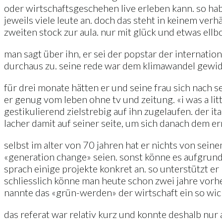
oder wirtschaftsgeschehen live erleben kann. so hab
jeweils viele leute an. doch das steht in keinem ver
zweiten stock zur aula. nur mit glück und etwas ell
man sagt über ihn, er sei der popstar der internatio
durchaus zu. seine rede war dem klimawandel gewid
für drei monate hätten er und seine frau sich nach s
er genug vom leben ohne tv und zeitung. «i was a litt
gestikulierend zielstrebig auf ihn zugelaufen. der 
lacher damit auf seiner seite, um sich danach dem 
selbst im alter von 70 jahren hat er nichts von sein
«generation change» seien. sonst könne es aufgrun
sprach einige projekte konkret an. so unterstützt e
schliesslich könne man heute schon zwei jahre vorhe
nannte das «grün-werden» der wirtschaft ein so wicht
das referat war relativ kurz und konnte deshalb nur a