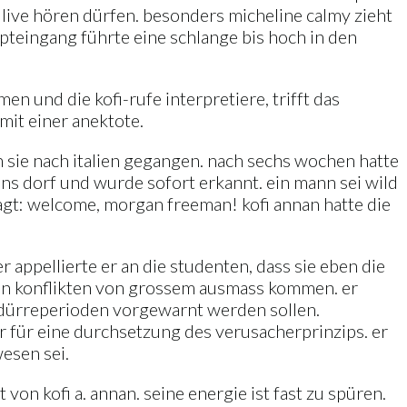
 live hören dürfen. besonders micheline calmy zieht
upteingang führte eine schlange bis hoch in den
n und die kofi-rufe interpretiere, trifft das
it einer anektote.
n sie nach italien gegangen. nach sechs wochen hatte
 ins dorf und wurde sofort erkannt. ein mann sei wild
sagt: welcome, morgan freeman! kofi annan hatte die
r appellierte er an die studenten, dass sie eben die
en konflikten von grossem ausmass kommen. er
or dürreperioden vorgewarnt werden sollen.
er für eine durchsetzung des verusacherprinzips. er
esen sei.
von kofi a. annan. seine energie ist fast zu spüren.