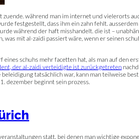
ht zuende. während man im internet und vielerorts au
wurde festgestellt, dass ihm ein zahn fehlt. ausserdem
 wurde während der haft misshandelt. die ist – unabhä
n, was mit al-zaidi passiert wäre, wenn er seinen sch
 eines schuhs mehr facetten hat, als man auf den ers
nt, der al-zaidi verteidigte ist zurückgetreten
nachde
e beleidigung tatsächlich war, kann man teilweise b
31. dezember beginnt sein prozess.
ürich
h veranstaltungen statt, bei denen man wichtige expon