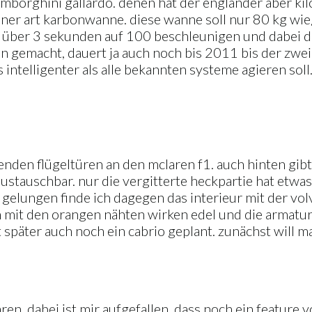
e lamborghini gallardo. denen hat der engländer aber 
einer art karbonwanne. diese wanne soll nur 80 kg wi
p über 3 sekunden auf 100 beschleunigen und dabei
 gemacht, dauert ja auch noch bis 2011 bis der zwei
ntelligenter als alle bekannten systeme agieren soll
nenden flügeltüren an den mclaren f1. auch hinten gi
ustauschbar. nur die vergitterte heckpartie hat etwa
hr gelungen finde ich dagegen das interieur mit der v
mit den orangen nähten wirken edel und die armature
ist später auch noch ein cabrio geplant. zunächst will
en. dabei ist mir aufgefallen, dass noch ein featur