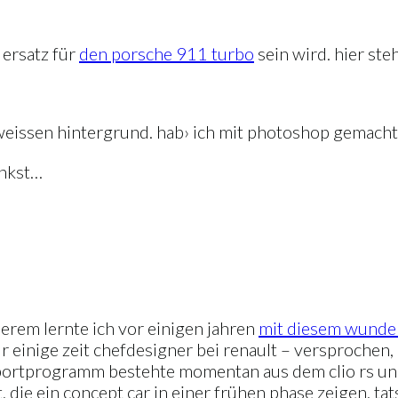
 ersatz für
den porsche 911 turbo
sein wird. hier steh
zweissen hintergrund. hab› ich mit photoshop gemacht.
enkst…
derem lernte ich vor einigen jahren
mit diesem wunde
r einige zeit chefdesigner bei renault – versprochen,
lt sportprogramm bestehte momentan aus dem clio rs 
, die ein concept car in einer frühen phase zeigen. ta