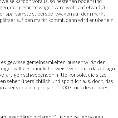
kiloweise karbon voraus. so bestehen boden und
egen, der gesamte wagen wird wohl auf etwa 1,3
 der sparsamste supersportwagen auf dem markt
plätzer auf den markt kommt. dann wird er über ein
.
bt es gewisse gemeinsamkeiten. aussen wirkt der
s eigenwilliges. möglicherweise wird man das design
olvo-artigen schwebenden mittelkonsole. die sitze
n sehen übersichtlich und sportlich aus. doch, das
 man aber vor allem pro jahr 1000 stück des coupés
e vom legendären mclaren f1 in den neuen wagen