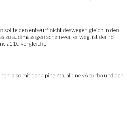
an sollte den entwurf nicht deswegen gleich in den
as zu audimässigen scheinwerfer weg, ist der r8
ine a110 vergleicht.
en, also mit der alpine gta, alpine v6 turbo und der