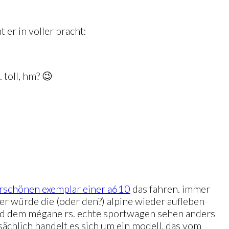
t er in voller pracht:
 toll, hm? 😉
rschönen exemplar einer a610
das fahren. immer
 er würde die (oder den?) alpine wieder aufleben
und dem mégane rs. echte sportwagen sehen anders
tsächlich handelt es sich um ein modell, das vom