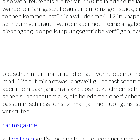
also wohl teurer als ein ferrari 458 italia oder ein
wände der fahrgastzelle aus einem einzigen stück, 
tonnen kommen. natürlich will der mp4-12 in knap
sein. zum verbrauch werden aber noch keine angaben
siebengang-doppelkupplungsgetriebe verfügen, das i
optisch erinnern natürlich die nach vorne oben öff
mp4-12c auf mich etwas langweilig und fast schon a
aber in ein paar jahren als «zeitlos» bezeichnen. se
sehen superbequem aus, die belederten oberflächen 
passt mir, schliesslich sitzt man ja innen. übrigens 
verkaufen.
car magazine
auf
wcf.com
gibt’s noch mehr bilder vom neuen mclar