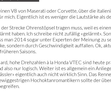
 einen V8 von Maserati oder Corvette, über die itali
 mich. Eigentlich ist es weniger die Lautstärke als d
an der Strecke Ohrenstöpsel tragen muss, weil es eine
lärmt haben. Ich schreibe nicht zufällig «gelärmt». S
ass man 2014 sogar unter Experten der Meinung zu sein
ke, sondern durch Geschwindigkeit auffallen. Ok, aktue
 früheren Saisons.
andard, hohe Drehzahlen à la Honda VTEC sind heute pr
d also nur logisch. Weiter ist es allgemein ein Anli
sler» eigentlich auch nicht wirklich Sinn. Das Renn
ewiggestrigen Hochoktanromantikern sollte der über
egreifen.