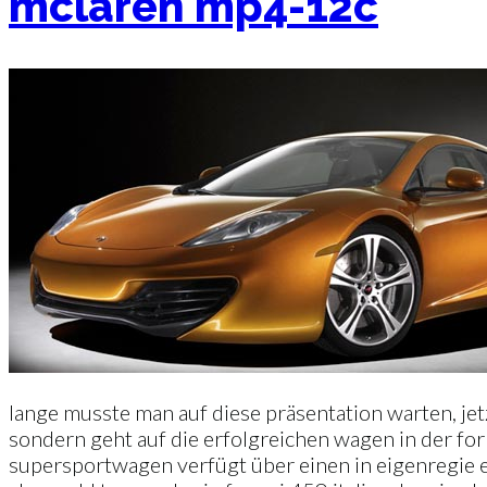
mclaren mp4-12c
lange musste man auf diese präsentation warten, jet
sondern geht auf die erfolgreichen wagen in der form
supersportwagen verfügt über einen in eigenregie ent