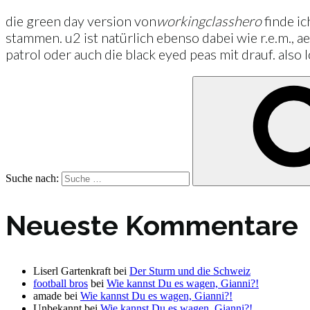
die green day version von
working
class
hero
finde ic
stammen. u2 ist natürlich ebenso dabei wie r.e.m., a
patrol oder auch die black eyed peas mit drauf. also 
Suche nach:
Neueste Kommentare
Liserl Gartenkraft
bei
Der Sturm und die Schweiz
football bros
bei
Wie kannst Du es wagen, Gianni?!
amade
bei
Wie kannst Du es wagen, Gianni?!
Unbekannt
bei
Wie kannst Du es wagen, Gianni?!