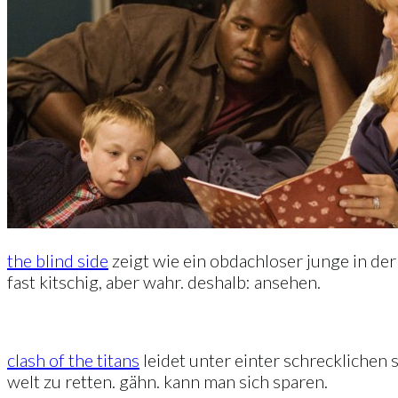
the blind side
zeigt wie ein obdachloser junge in de
fast kitschig, aber wahr. deshalb: ansehen.
clash of the titans
leidet unter einter schrecklichen 
welt zu retten. gähn. kann man sich sparen.