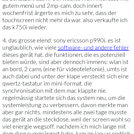
gutem menü und 2mp-cam. doch innert
wochenfrist ärgerte es mich zu sehr, dass der
touchscreen nicht mehr da war. also verkaufte ich
das k750i wieder.
4. das grosse elend: sony ericsson p990i. es ist
unglaublich, wie viele
software- und andere fehler
dieses gerät hat. die funktionen, die es potenziell
bieten würde, sind aber dennoch immens: wlan ist
an bord, 2 cams (eine für videotelefonie), umts ist
auch dabei und unter der klape versteckt sich eine
qwertz-tastatur im mini-format. die
synchronisation mit dem mac klappte nie.
regelmässig startete sich das system neu, um die
systemleistung zu verbessern. davon merkte man
aber gar nichts. mindestens alle zwei tage musste
das gerät an die steckdose, weil der screen wohl so
viel energie wegsoff. nachdem ich mich lange mit
dem ding rumgeärgert habe, kam im januar endlich