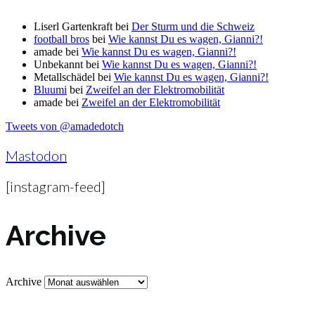
Liserl Gartenkraft
bei
Der Sturm und die Schweiz
football bros
bei
Wie kannst Du es wagen, Gianni?!
amade
bei
Wie kannst Du es wagen, Gianni?!
Unbekannt
bei
Wie kannst Du es wagen, Gianni?!
Metallschädel
bei
Wie kannst Du es wagen, Gianni?!
Bluumi
bei
Zweifel an der Elektromobilität
amade
bei
Zweifel an der Elektromobilität
Tweets von @amadedotch
Mastodon
[instagram-feed]
Archive
Archive