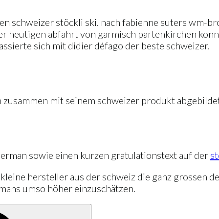
den schweizer stöckli ski. nach fabienne suters wm-br
der heutigen abfahrt von garmisch partenkirchen konn
assierte sich mit didier défago der beste schweizer.
man zusammen mit seinem schweizer produkt abgebild
j jerman sowie einen kurzen gratulationstext auf der
st
er kleine hersteller aus der schweiz die ganz grossen 
jermans umso höher einzuschätzen.