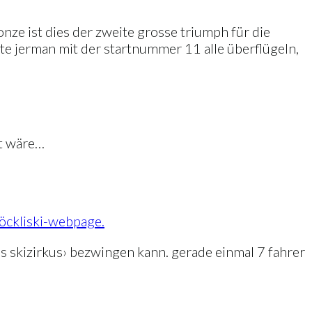
onze ist dies der zweite grosse triumph für die
te jerman mit der startnummer 11 alle überflügeln,
et wäre…
öckliski-webpage.
des skizirkus› bezwingen kann. gerade einmal 7 fahrer