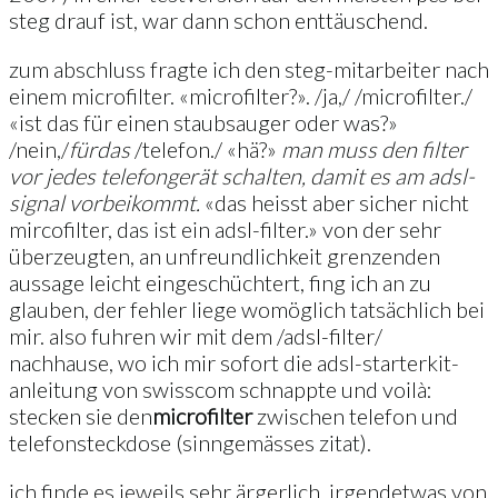
steg drauf ist, war dann schon enttäuschend.
zum abschluss fragte ich den steg-mitarbeiter nach
einem microfilter. «microfilter?». /ja,/ /microfilter./
«ist das für einen staubsauger oder was?»
/nein,/
für
das
/telefon./ «hä?»
man muss den filter
vor jedes telefongerät schalten, damit es am adsl-
signal vorbeikommt.
«das heisst aber sicher nicht
mircofilter, das ist ein adsl-filter.» von der sehr
überzeugten, an unfreundlichkeit grenzenden
aussage leicht eingeschüchtert, fing ich an zu
glauben, der fehler liege womöglich tatsächlich bei
mir. also fuhren wir mit dem /adsl-filter/
nachhause, wo ich mir sofort die adsl-starterkit-
anleitung von swisscom schnappte und voilà:
stecken sie den
microfilter
zwischen telefon und
telefonsteckdose (sinngemässes zitat).
ich finde es jeweils sehr ärgerlich, irgendetwas von