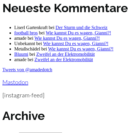
Neueste Kommentare
Liserl Gartenkraft
bei
Der Sturm und die Schweiz
football bros
bei
Wie kannst Du es wagen, Gianni?!
amade
bei
Wie kannst Du es wagen, Gianni?!
Unbekannt
bei
Wie kannst Du es wagen, Gianni?!
Metallschädel
bei
Wie kannst Du es wagen, Gianni?!
Bluumi
bei
Zweifel an der Elektromobilität
amade
bei
Zweifel an der Elektromobilität
Tweets von @amadedotch
Mastodon
[instagram-feed]
Archive