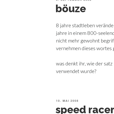
AM
böuze
8 jahre stadtleben veränd
jahre in einem 800-seelend
nicht mehr gewohnt begriff
vernehmen dieses wortes ga
was denkt ihr, wie der satz
verwendet wurde?
VERÖFFENTLICHT
10. MAI 2008
AM
speed racer