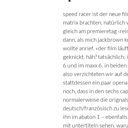
speed racer ist der neue f
matrix brachten. natürlich
gleich am premieretag ‹rei
dann, als mich jackbrown ku
wollte anrief. «der film lä
geknickt. häh? tatsächlich: 
6 und im maxx 6. in beiden 
also verzichteten wir auf
stattdessen ein paar open
noch, dass in den sechs ca
normalerweise die orignal
deutsch/französisch zu les
ihn im abaton 1 – ebenfalls
mit untertiteln sehen. waru