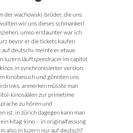
ilm der wachowski-brüder, die uns
 wollten wir uns dieses schmankerl
nziehen. umso erstaunter war ich
rz bevor er die tickets kaufen
uft auf deutsch» meinte er etwas
in luzern läuft
speed
racer
im capitol
kinos in synchronisierter version.
 den kinobesuch und gönnten uns
airdrinks. anmerken müsste man
pitol-kinosäälen zur primetime
sprache zu hören und
en ist. in zürich dagegen kann man
 ein kitag-kino – in originalfassung
m also in luzern nur auf deutsch?