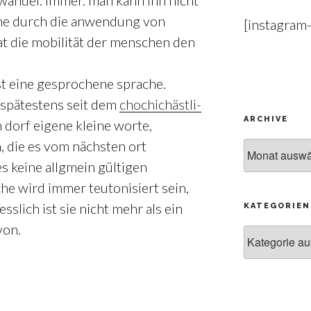
 wandel. immer. man kann ihn nicht
leine durch die anwendung von
[instagram
hat die mobilität der menschen den
st eine gesprochene sprache.
 spätestens seit dem
chochichästli-
ARCHIVE
m dorf eigene kleine worte,
, die es vom nächsten ort
Archive
es keine allgmein gültigen
he wird immer teutonisiert sein,
esslich ist sie nicht mehr als ein
KATEGORIEN
von.
Kategorien