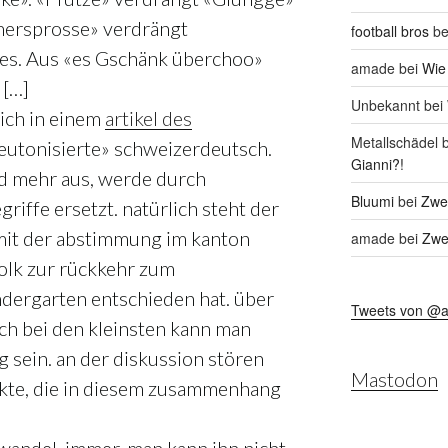
ersprosse» verdrängt
football bros
be
es. Aus «es Gschänk überchoo»
amade
bei
Wie
 […]
Unbekannt
bei
ich in einem
artikel des
Metallschädel
b
eutonisierte» schweizerdeutsch.
Gianni?!
d mehr aus, werde durch
Bluumi
bei
Zwei
riffe ersetzt. natürlich steht der
mit der abstimmung im kanton
amade
bei
Zwei
olk zur rückkehr zum
dergarten entschieden hat. über
Tweets von @
ch bei den kleinsten kann man
 sein. an der diskussion stören
Mastodon
kte, die in diesem zusammenhang