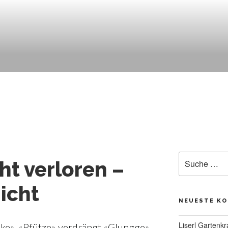
Suche
t verloren –
nach:
icht
NEUESTE K
Liserl Gartenkr
nke». «Pfütze» verdrängt «Glungge»