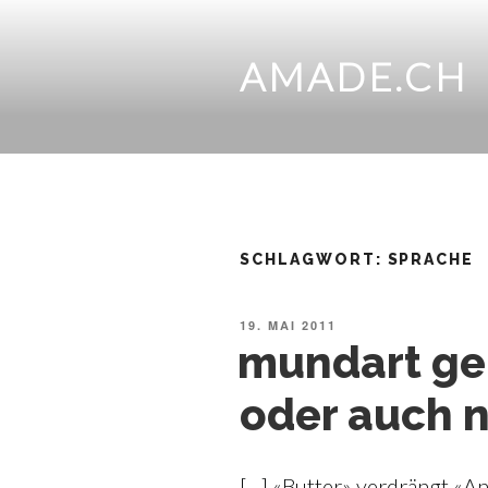
Zum
Inhalt
springen
AMADE.CH
SCHLAGWORT:
SPRACHE
VERÖFFENTLICHT
19. MAI 2011
AM
mundart geh
oder auch n
[…] «Butter» verdrängt «A