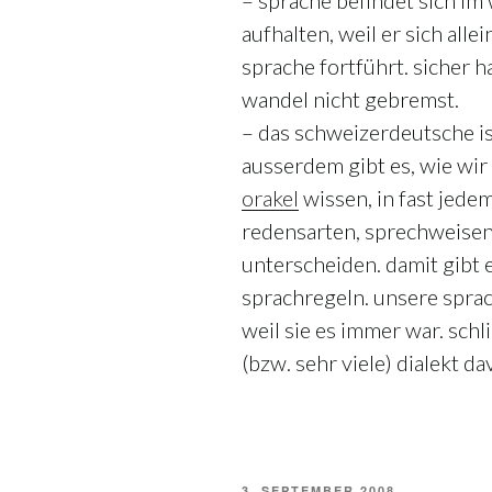
– sprache befindet sich im
aufhalten, weil er sich al
sprache fortführt. sicher 
wandel nicht gebremst.
– das schweizerdeutsche i
ausserdem gibt es, wie wir
orakel
wissen, in fast jede
redensarten, sprechweisen
unterscheiden. damit gibt 
sprachregeln. unsere sprac
weil sie es immer war. schli
(bzw. sehr viele) dialekt da
VERÖFFENTLICHT
3. SEPTEMBER 2008