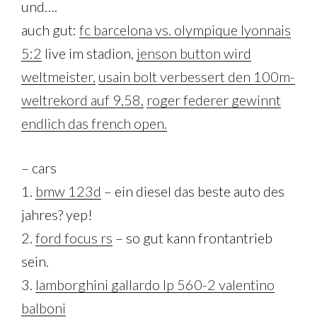
und….
auch gut:
fc barcelona vs. olympique lyonnais
5:2
live im stadion,
jenson button wird
weltmeister,
usain bolt verbessert den 100m-
weltrekord auf 9,58,
roger federer gewinnt
endlich das french open.
– cars
1.
bmw 123d
– ein diesel das beste auto des
jahres? yep!
2.
ford focus rs
– so gut kann frontantrieb
sein.
3.
lamborghini gallardo lp 560-2 valentino
balboni