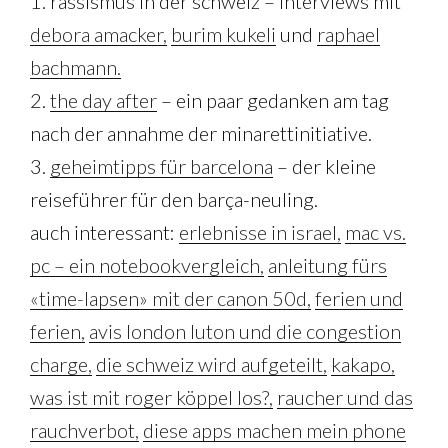
1. rassismus in der schweiz – interviews mit
debora amacker,
burim kukeli
und
raphael
bachmann.
2.
the day after
– ein paar gedanken am tag
nach der annahme der minarettinitiative.
3.
geheimtipps für barcelona
– der kleine
reiseführer für den barça-neuling.
auch interessant:
erlebnisse in israel,
mac vs.
pc – ein notebookvergleich,
anleitung fürs
«time-lapsen» mit der canon 50d,
ferien und
ferien,
avis london luton und die congestion
charge,
die schweiz wird aufgeteilt,
kakapo,
was ist mit roger köppel los?,
raucher und das
rauchverbot,
diese apps machen mein phone