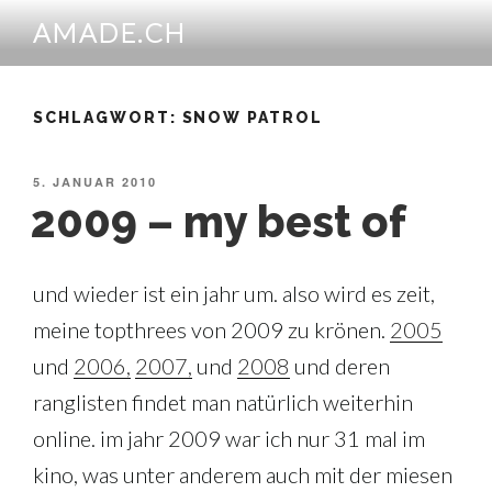
Zum
AMADE.CH
Inhalt
springen
SCHLAGWORT:
SNOW PATROL
VERÖFFENTLICHT
5. JANUAR 2010
AM
2009 – my best of
und wieder ist ein jahr um. also wird es zeit,
meine topthrees von 2009 zu krönen.
2005
und
2006,
2007,
und
2008
und deren
ranglisten findet man natürlich weiterhin
online. im jahr 2009 war ich nur 31 mal im
kino, was unter anderem auch mit der miesen