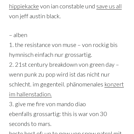
hippiekacke
von ian constable und
save us all
von jeff austin black.
– alben
1. the resistance von muse – von rockig bis
hymnisch einfach nur grossartig.
2. 21st century breakdown von green day –
wenn punk zu pop wird ist das nicht nur
schlecht. im gegenteil. phänomenales
konzert
im hallenstadion.
3. give me fire von mando diao
ebenfalls grossartig: this is war von 30
seconds to mars.
beste best of: up to now von snow patrol mit