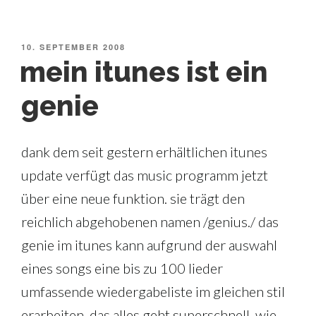
VERÖFFENTLICHT
10. SEPTEMBER 2008
AM
mein itunes ist ein
genie
dank dem seit gestern erhältlichen itunes
update verfügt das music programm jetzt
über eine neue funktion. sie trägt den
reichlich abgehobenen namen /genius./ das
genie im itunes kann aufgrund der auswahl
eines songs eine bis zu 100 lieder
umfassende wiedergabeliste im gleichen stil
erarbeiten. das alles geht superschnell, wie