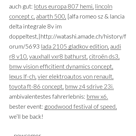
auch gut:
lotus europa 807 hemi,
lincoln
concept c,
abarth 500,
[alfa romeo sz & lancia
delta integrale 8v im
doppeltest,|http://watashi.amade.ch/history/f
orum/5693
lada 2105 gladkov edition,
audi
r8 v10,
vauxhall vxr8 bathurst,
citroën ds3,
bmw vision efficitient dynamics concept,
lexus lf-ch,
vier elektroautos von renault,
toyota ft-86 concept,
bmw z4 sdrive 23i.
ambivalentestes fahrerlebnis:
bmw x6.
bester event:
goodwood festival of speed,
we’ll be back!
– newcomer