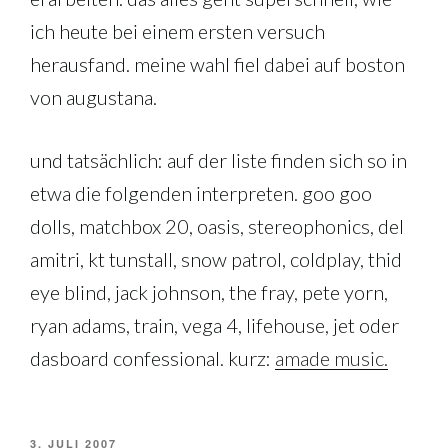
ich heute bei einem ersten versuch
herausfand. meine wahl fiel dabei auf boston
von augustana.
und tatsächlich: auf der liste finden sich so in
etwa die folgenden interpreten. goo goo
dolls, matchbox 20, oasis, stereophonics, del
amitri, kt tunstall, snow patrol, coldplay, thid
eye blind, jack johnson, the fray, pete yorn,
ryan adams, train, vega 4, lifehouse, jet oder
dasboard confessional. kurz:
amade music.
VERÖFFENTLICHT
3. JULI 2007