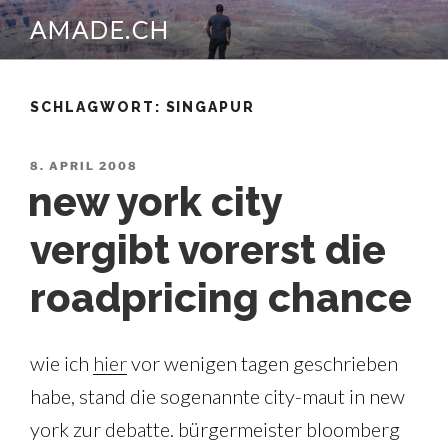
Zum
AMADE.CH
Inhalt
springen
SCHLAGWORT:
SINGAPUR
VERÖFFENTLICHT
8. APRIL 2008
AM
new york city
vergibt vorerst die
roadpricing chance
wie ich
hier
vor wenigen tagen geschrieben
habe, stand die sogenannte city-maut in new
york zur debatte. bürgermeister bloomberg