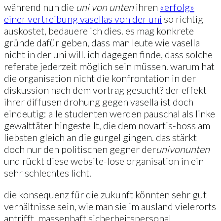
während nun die
uni von unten
ihren
«erfolg»
einer vertreibung vasellas von der uni
so richtig
auskostet, bedauere ich dies. es mag konkrete
gründe dafür geben, dass man leute wie vasella
nicht in der uni will. ich dagegen finde, dass solche
referate jederzeit möglich sein müssen. warum hat
die organisation nicht die konfrontation in der
diskussion nach dem vortrag gesucht? der effekt
ihrer diffusen drohung gegen vasella ist doch
eindeutig: alle studenten werden pauschal als linke
gewalttäter hingestellt, die dem novartis-boss am
liebsten gleich an die gurgel gingen. das stärkt
doch nur den politischen gegner der
uni
von
unten
und rückt diese website-lose organisation in ein
sehr schlechtes licht.
die konsequenz für die zukunft könnten sehr gut
verhältnisse sein, wie man sie im ausland vielerorts
antrifft. massenhaft sicherheitspersonal,