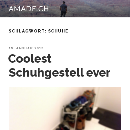
Zum
AMADE.CH
Inhalt
springen
SCHLAGWORT:
SCHUHE
VERÖFFENTLICHT
19. JANUAR 2013
AM
Coolest
Schuhgestell ever