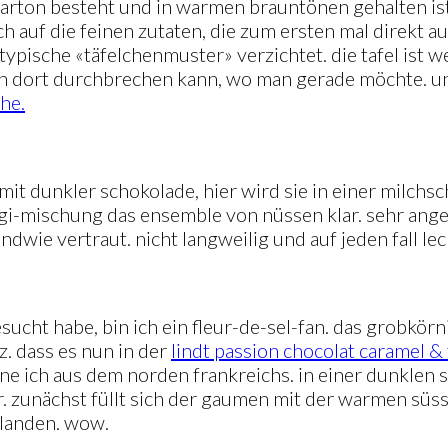
arton besteht und in warmen brauntönen gehalten ist. 
leich auf die feinen zutaten, die zum ersten mal direk
s typische «täfelchenmuster» verzichtet. die tafel ist 
ach dort durchbrechen kann, wo man gerade möchte. un
he.
 mit dunkler schokolade, hier wird sie in einer milch
gi-mischung das ensemble von nüssen klar. sehr ang
wie vertraut. nicht langweilig und auf jeden fall leck
sucht habe, bin ich ein fleur-de-sel-fan. das grobkö
z. dass es nun in der
lindt passion chocolat caramel & 
nne ich aus dem norden frankreichs. in einer dunklen
r. zunächst füllt sich der gaumen mit der warmen süs
 landen. wow.