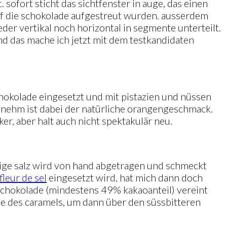
sofort sticht das sichtfenster in auge, das einen
t auf die schokolade aufgestreut wurden. ausserdem
weder vertikal noch horizontal in segmente unterteilt.
d das mache ich jetzt mit dem testkandidaten
schokolade eingesetzt und mit pistazien und nüssen
enehm ist dabei der natürliche orangengeschmack.
er, aber halt auch nicht spektakulär neu.
rnige salz wird von hand abgetragen und schmeckt
fleur de sel
eingesetzt wird, hat mich dann doch
 schokolade (mindestens 49% kakaoanteil) vereint
se des caramels, um dann über den süssbitteren