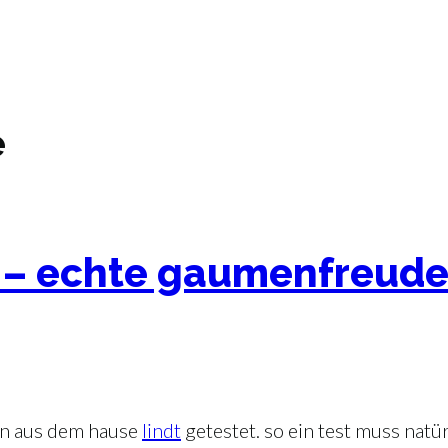
e
t – echte gaumenfreud
en aus dem hause
lindt
getestet. so ein test muss natü