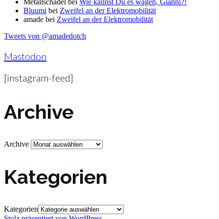
Metallschädel
bei
Wie kannst Du es wagen, Gianni?!
Bluumi
bei
Zweifel an der Elektromobilität
amade
bei
Zweifel an der Elektromobilität
Tweets von @amadedotch
Mastodon
[instagram-feed]
Archive
Archive
Kategorien
Kategorien
Stolz präsentiert von WordPress