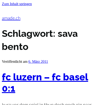
Zum Inhalt springen
amade.ch
Schlagwort:
sava
bento
Veröffentlicht am
6. März 2011
fc luzern – fc basel
0:1
kurz vor dem spiel in thun doch noch ein paar