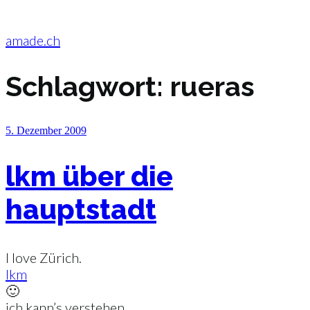
Zum
Inhalt
springen
amade.ch
Schlagwort:
rueras
Veröffentlicht
5. Dezember 2009
am
lkm über die
hauptstadt
I love Zürich.
lkm
🙂
ich kann’s verstehen.