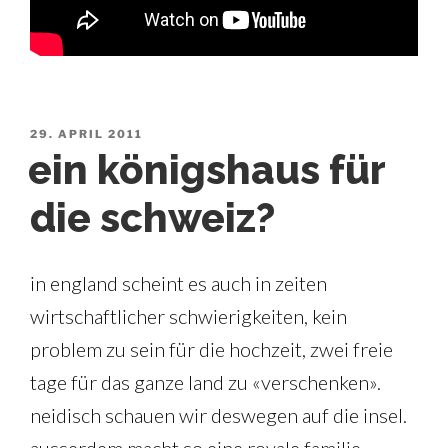
VERÖFFENTLICHT
29. APRIL 2011
AM
ein königshaus für
die schweiz?
in england scheint es auch in zeiten
wirtschaftlicher schwierigkeiten, kein
problem zu sein für die hochzeit, zwei freie
tage für das ganze land zu «verschenken».
neidisch schauen wir deswegen auf die insel.
ausserdem macht so eine royale familie