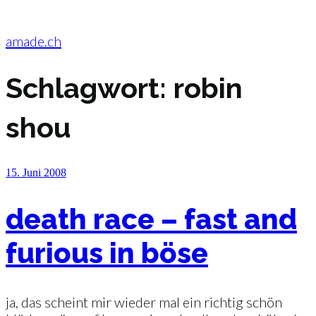
Zum
Inhalt
springen
amade.ch
Schlagwort:
robin
shou
Veröffentlicht
15. Juni 2008
am
death race – fast and
furious in böse
ja, das scheint mir wieder mal ein richtig schön