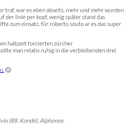
tor traf, war es eben abseits. mehr und mehr wurden
uf der linie per kopf, wenig später stand das
fte zum einsatz. für roberto souto ar es das super
en halbzeit forcierten zürcher
llte man relativ ruhig in die verbleibenden drei
n.
🙂
lvio (88. Kondé), Alphonse.