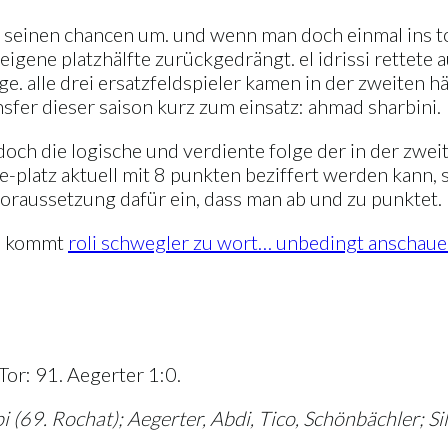
mit seinen chancen um. und wenn man doch einmal ins 
eigene platzhälfte zurückgedrängt. el idrissi rettete a
 alle drei ersatzfeldspieler kamen in der zweiten häl
nsfer dieser saison kurz zum einsatz: ahmad sharbini.
och die logische und verdiente folge der in der zweit
platz aktuell mit 8 punkten beziffert werden kann, so
oraussetzung dafür ein, dass man ab und zu punktet.
os kommt
roli schwegler zu wort… unbedingt anschaue
Tor: 91. Aegerter 1:0.
i (69. Rochat); Aegerter, Abdi, Tico, Schönbächler; Si