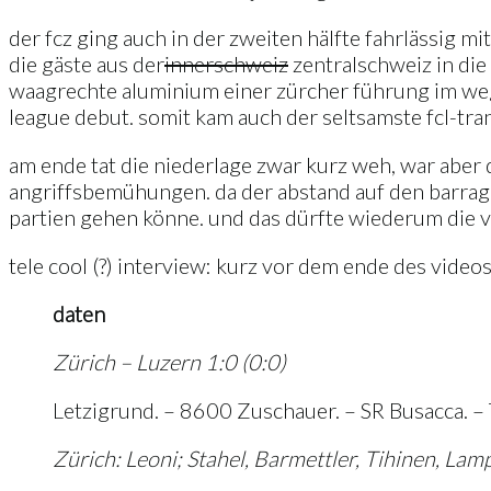
der fcz ging auch in der zweiten hälfte fahrlässig 
die gäste aus der
innerschweiz
zentralschweiz in die 
waagrechte aluminium einer zürcher führung im wege.
league debut. somit kam auch der seltsamste fcl-tra
am ende tat die niederlage zwar kurz weh, war aber d
angriffsbemühungen. da der abstand auf den barrage-
partien gehen könne. und das dürfte wiederum die v
tele cool (?) interview: kurz vor dem ende des vide
daten
Zürich – Luzern 1:0 (0:0)
Letzigrund. – 8600 Zuschauer. – SR Busacca. – 
Zürich: Leoni; Stahel, Barmettler, Tihinen, Lamp