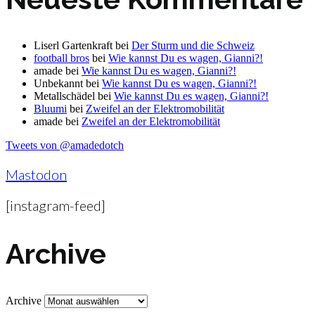
Liserl Gartenkraft
bei
Der Sturm und die Schweiz
football bros
bei
Wie kannst Du es wagen, Gianni?!
amade
bei
Wie kannst Du es wagen, Gianni?!
Unbekannt
bei
Wie kannst Du es wagen, Gianni?!
Metallschädel
bei
Wie kannst Du es wagen, Gianni?!
Bluumi
bei
Zweifel an der Elektromobilität
amade
bei
Zweifel an der Elektromobilität
Tweets von @amadedotch
Mastodon
[instagram-feed]
Archive
Archive