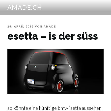
Zum
AMADE.CH
Inhalt
springen
VERÖFFENTLICHT
25. APRIL 2012
VON
AMADE
AM
esetta – is der süss
so könnte eine künftige bmw isetta aussehen